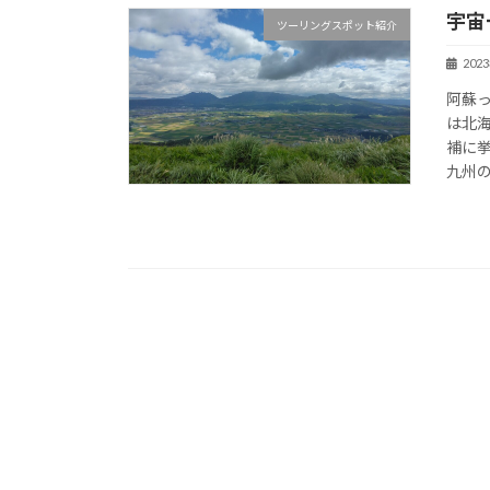
宇宙
ツーリングスポット紹介
202
阿蘇
は北
補に
九州の