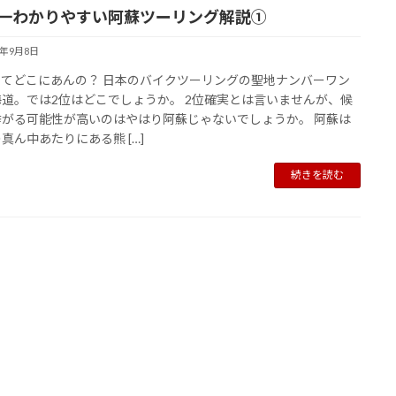
一わかりやすい阿蘇ツーリング解説①
3年9月8日
ってどこにあんの？ 日本のバイクツーリングの聖地ナンバーワン
海道。では2位はどこでしょうか。 2位確実とは言いませんが、候
挙がる可能性が高いのはやはり阿蘇じゃないでしょうか。 阿蘇は
真ん中あたりにある熊 […]
続きを読む