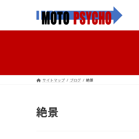
コ
ナ
ン
ビ
テ
ゲ
ン
ー
ツ
シ
へ
ョ
ス
ン
キ
に
ッ
移
プ
動
サイトマップ
ブログ
絶景
絶景